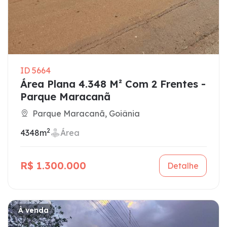
ID 5664
Área Plana 4.348 M² Com 2 Frentes -
Parque Maracanã
Parque Maracanã, Goiânia
2
4348m
Área
R$ 1.300.000
Detalhe
À venda