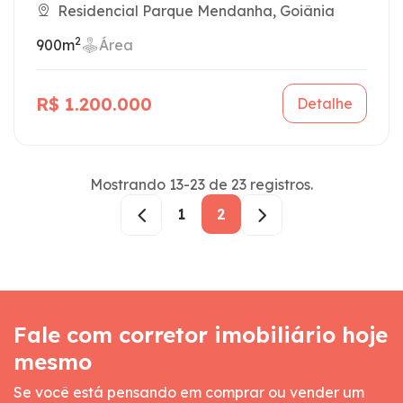
Residencial Parque Mendanha, Goiânia
2
900m
Área
R$ 1.200.000
Detalhe
Mostrando 13-23 de 23 registros.
1
2
Fale com corretor imobiliário hoje
mesmo
Se você está pensando em comprar ou vender um