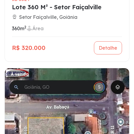
Lote 360 M² - Setor Faiçalville
Setor Faiçalville, Goiânia
2
360m
Área
R$ 320.000
Detalhe
À venda