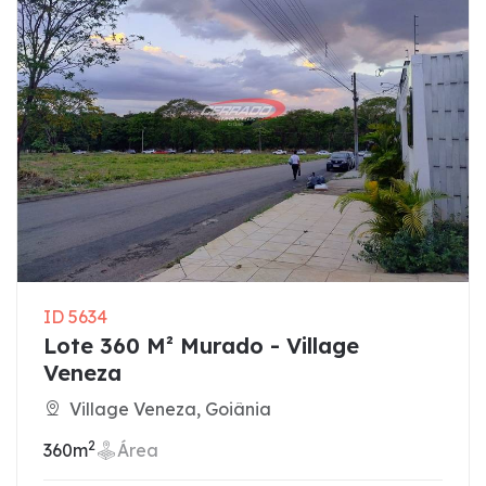
ID 5634
Lote 360 M² Murado - Village
Veneza
Village Veneza, Goiânia
2
360m
Área