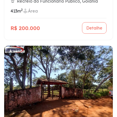
Recreio do Funcionário Público, Goiânia
2
413m
Área
R$ 200.000
Detalhe
À venda