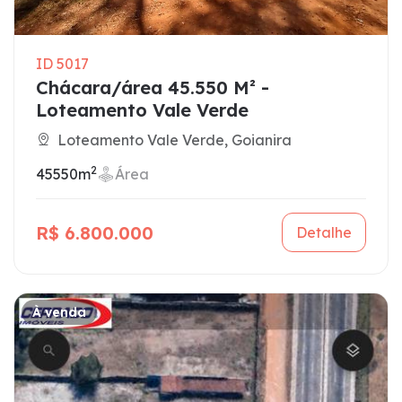
ID 5017
Chácara/área 45.550 M² -
Loteamento Vale Verde
Loteamento Vale Verde, Goianira
2
45550m
Área
R$ 6.800.000
Detalhe
À venda