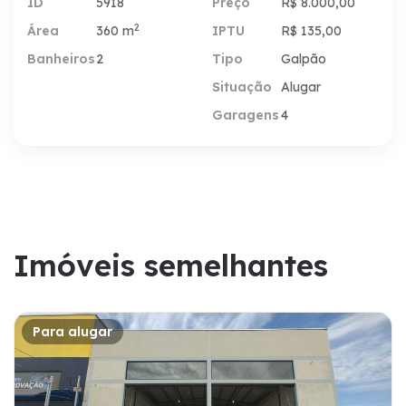
ID
5918
Preço
R$ 8.000,00
2
Área
360 m
IPTU
R$ 135,00
Banheiros
2
Tipo
Galpão
Situação
Alugar
Garagens
4
Imóveis semelhantes
Para alugar