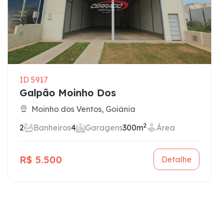
ID 5917
Galpão Moinho Dos
Moinho dos Ventos, Goiânia
2
2
Banheiros
4
Garagens
300m
Área
R$ 5.500
Detalhe