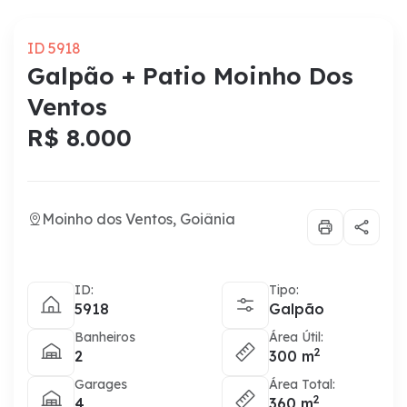
ID 5918
Galpão + Patio Moinho Dos
Ventos
R$ 8.000
Moinho dos Ventos, Goiânia
ID:
Tipo:
5918
Galpão
Banheiros
Área Útil:
2
2
300 m
Garages
Área Total:
2
4
360 m