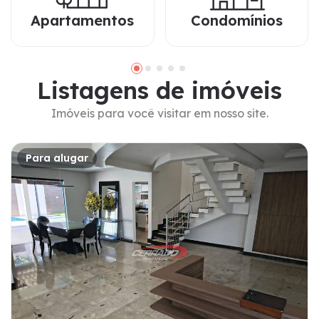
Apartamentos
Condomínios
L
i
s
t
a
g
e
n
s
d
e
i
m
ó
v
e
i
s
Imóveis para você visitar em nosso site.
Para alugar