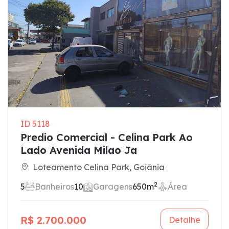
ID 5118
Predio Comercial - Celina Park Ao
Lado Avenida Milao Ja
Loteamento Celina Park, Goiânia
2
5
Banheiros
10
Garagens
650m
Área
R$ 2.700.000
Detalhe