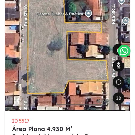
ID 5517
Área Plana 4.930 M²