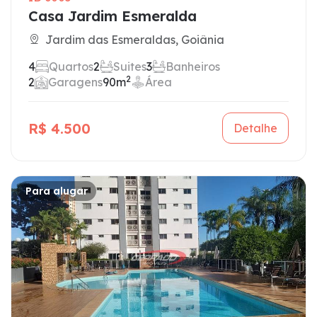
Casa Jardim Esmeralda
Jardim das Esmeraldas, Goiânia
4
Quartos
2
Suites
3
Banheiros
2
2
Garagens
90m
Área
R$ 4.500
Detalhe
Para alugar