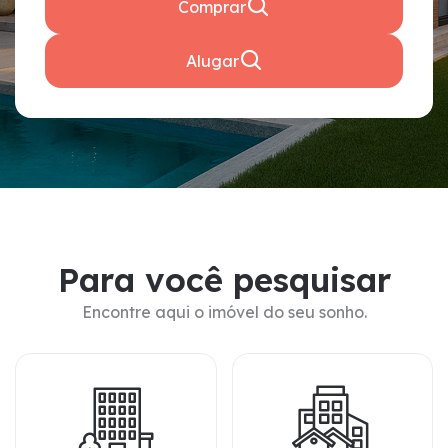
Comprar
Alugar
P
a
r
a
v
o
c
ê
p
e
s
q
u
i
s
a
r
Encontre aqui o imóvel do seu sonho.