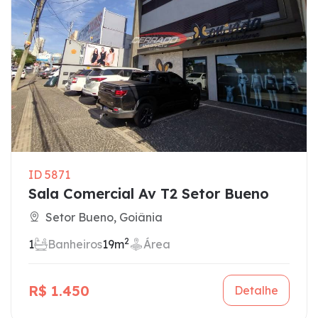
ID 5871
Sala Comercial Av T2 Setor Bueno
Setor Bueno, Goiânia
2
1
Banheiros
19m
Área
R$ 1.450
Detalhe