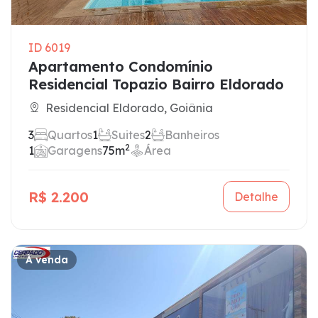
ID 6019
Apartamento Condomínio
Residencial Topazio Bairro Eldorado
Residencial Eldorado, Goiânia
3
Quartos
1
Suites
2
Banheiros
2
1
Garagens
75m
Área
R$ 2.200
Detalhe
À venda