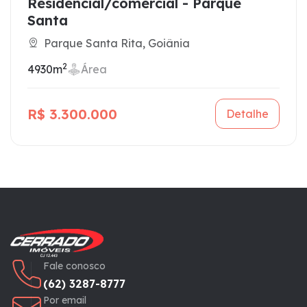
Residencial/comercial - Parque
Santa
Parque Santa Rita, Goiânia
2
4930m
Área
R$ 3.300.000
Detalhe
Fale conosco
(62) 3287-8777
Por email