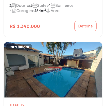
3
Quartos
3
Suites
4
Banheiros
2
4
Garagens
154m
Área
R$ 1.390.000
Detalhe
Para alugar
ID 6005