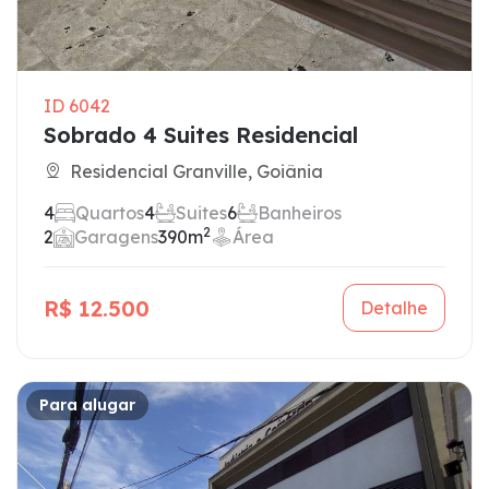
ID 6042
Sobrado 4 Suites Residencial
Residencial Granville, Goiânia
4
Quartos
4
Suites
6
Banheiros
2
2
Garagens
390m
Área
R$ 12.500
Detalhe
Para alugar