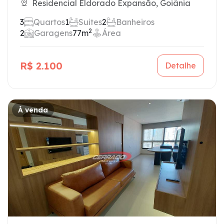
Residencial Eldorado Expansão, Goiânia
3
Quartos
1
Suites
2
Banheiros
2
2
Garagens
77m
Área
R$ 2.100
Detalhe
À venda