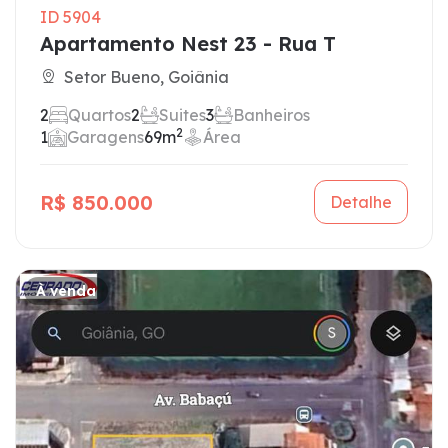
ID 5904
Apartamento Nest 23 - Rua T
Setor Bueno, Goiânia
2
Quartos
2
Suites
3
Banheiros
2
1
Garagens
69m
Área
R$ 850.000
Detalhe
À venda